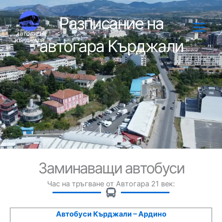
Skip
to
Разписание на
content
автогара Кърджали
Заминаващи автобуси
Час на тръгване от Автогара 21 век:
Автобуси Кърджали – Ардино