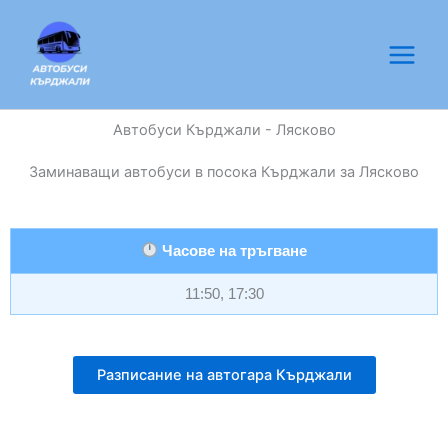
Skip
to
content
Автобуси Кърджали - Лясково
Заминаващи автобуси в посока Кърджали за Лясково
Часове на тръгване
11:50, 17:30
Разписание на автогара Кърджали